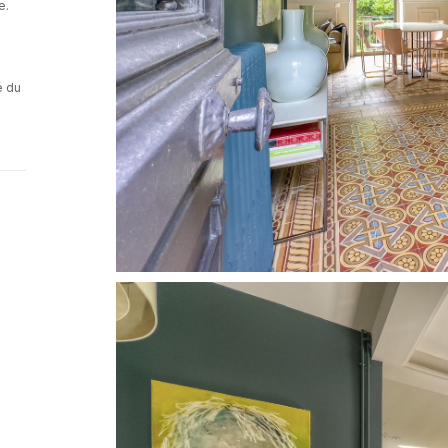
e.
é du